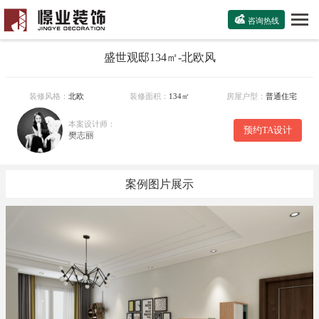

咨询热线
盛世观邸134㎡-北欧风
装修风格：
北欧
装修面积：
134㎡
房屋户型：
普通住宅
本案设计师：
预约TA设计
樊志丽
案例图片展示