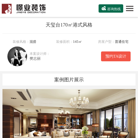

咨询热线
天玺台170㎡港式风格
装修风格：
混搭
装修面积：
145㎡
房屋户型：
普通住宅
本案设计师：
预约TA设计
樊志丽
案例图片展示