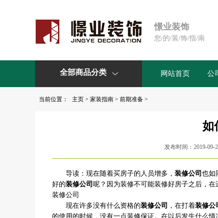
憬业装饰
您/的/装/饰/指/南
全部商品分类
网站首页
公

当前位置：
主页
>
家装指南
>
前期准备
>
如
发布时间：2019-09-2
导读：现在随着买房子的人员增多，
装修公司
也如
好的
装修公司
呢？因为装修不可能装修好房子之后，在
装修公司
现在许多没有什么资格的
装修公司
，在打着
装修公
的使用的时候，没有一点装修保证。在以后发生什么情