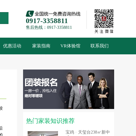
索
0917-3358811
售后热线：0917-3358811
优惠活动
家装指南
VR体验馆
联系我们
较
热门家装知识推荐
后
宝鸡 · 天玺台238㎡新中
的