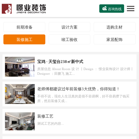

咨询热线
前期准备
设计方案
选购主材
装修施工
竣工验收
家居配饰
宝鸡 · 天玺台238㎡新中式
房屋信息 About Room 设 计 丨Design ： 憬业装饰设计 设计师丨
Designer ：田鹏飞 施工...
老师傅都建议过年前装修3大优势，你得知道！
不得不说，现在人生活真的是很不容易啊，好不容易攒了钱买
房，然后装修又成...
装修工艺
测试工艺的内容...