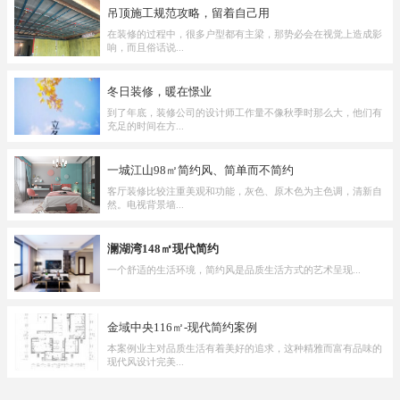
吊顶施工规范攻略，留着自己用
在装修的过程中，很多户型都有主梁，那势必会在视觉上造成影
响，而且俗话说...
冬日装修，暖在憬业
到了年底，装修公司的设计师工作量不像秋季时那么大，他们有
充足的时间在方...
一城江山98㎡简约风、简单而不简约
客厅装修比较注重美观和功能，灰色、原木色为主色调，清新自
然。电视背景墙...
澜湖湾148㎡现代简约
一个舒适的生活环境，简约风是品质生活方式的艺术呈现...
金域中央116㎡-现代简约案例
本案例业主对品质生活有着美好的追求，这种精雅而富有品味的
现代风设计完美...