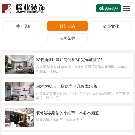

咨询热线
关于我们
最新动态
企业文化
公司荣誉
家装油漆用量如何计算?看完你就懂了!
在购买 装修材料 的时候，大家都希望尽可能精准用量，避免材
料剩余，浪费...
用对这0.1㎡，厨房立马升级成2.0版
想要厨房美观又收纳功能强一定不要少做开放式搁架。看了整理
的这些设计，还...
装修容易遗漏的小细节，不看不知道
装修遗漏的小细节，你知道吗？...