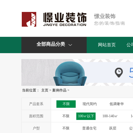
憬业装饰
您/的/装/饰/指/南
全部商品分类
网站首页
公

当前位置：
主页
>
案例作品
>
产品套系
不限
现代简约
低调奢华
面积范围
不限
100㎡以下
100-140㎡
1
户型
不限
普通住宅
跃层
公