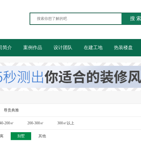
搜 
司简介
案例作品
设计团队
在建工地
热装楼盘
尊贵典雅
40-200㎡
200-300㎡
300㎡以上
寓
别墅
其他