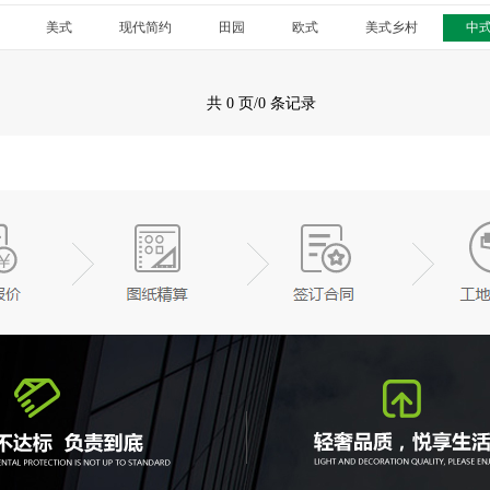
美式
现代简约
田园
欧式
美式乡村
中
共 0 页/0 条记录