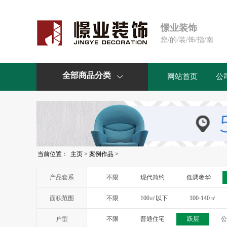
憬业装饰
您/的/装/饰/指/南
全部商品分类
网站首页
公

当前位置：
主页
>
案例作品
>
产品套系
不限
现代简约
低调奢华
面积范围
不限
100㎡以下
100-140㎡
户型
不限
普通住宅
跃层
公