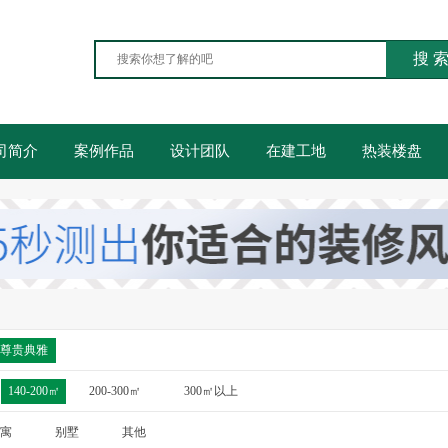
搜 
司简介
案例作品
设计团队
在建工地
热装楼盘
尊贵典雅
140-200㎡
200-300㎡
300㎡以上
寓
别墅
其他