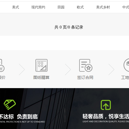
美式
现代简约
田园
欧式
美式乡村
中
共 0 页/0 条记录