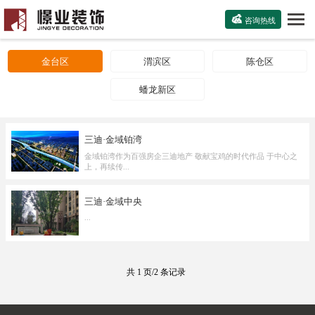

咨询热线
金台区
渭滨区
陈仓区
蟠龙新区
三迪·金域铂湾
金域铂湾作为百强房企三迪地产 敬献宝鸡的时代作品 于中心之
上，再续传...
三迪·金域中央
...
共 1 页/2 条记录