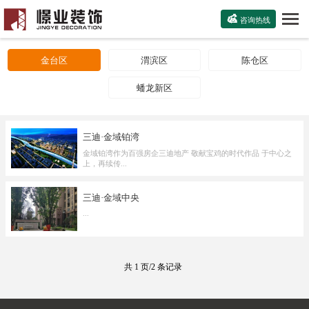

咨询热线
金台区
渭滨区
陈仓区
蟠龙新区
三迪·金域铂湾
金域铂湾作为百强房企三迪地产 敬献宝鸡的时代作品 于中心之
上，再续传...
三迪·金域中央
...
共 1 页/2 条记录